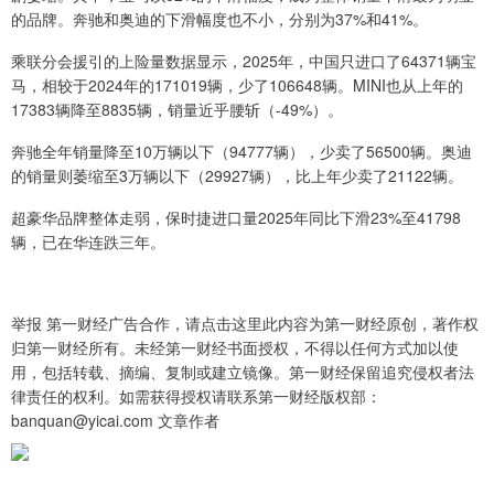
的品牌。奔驰和奥迪的下滑幅度也不小，分别为37%和41%。
乘联分会援引的上险量数据显示，2025年，中国只进口了64371辆宝
马，相较于2024年的171019辆，少了106648辆。MINI也从上年的
17383辆降至8835辆，销量近乎腰斩（-49%）。
奔驰全年销量降至10万辆以下（94777辆），少卖了56500辆。奥迪
的销量则萎缩至3万辆以下（29927辆），比上年少卖了21122辆。
超豪华品牌整体走弱，保时捷进口量2025年同比下滑23%至41798
辆，已在华连跌三年。
举报 第一财经广告合作，请点击这里此内容为第一财经原创，著作权
归第一财经所有。未经第一财经书面授权，不得以任何方式加以使
用，包括转载、摘编、复制或建立镜像。第一财经保留追究侵权者法
律责任的权利。如需获得授权请联系第一财经版权部：
banquan@yicai.com 文章作者