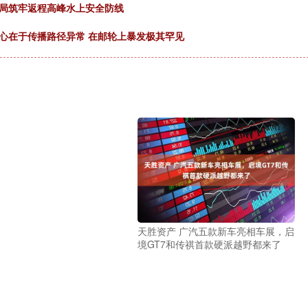
事局筑牢返程高峰水上安全防线
心在于传播路径异常 在邮轮上暴发极其罕见
天胜资产 广汽五款新车亮相车展，启
境GT7和传祺首款硬派越野都来了