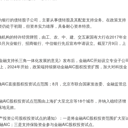
视为银行的债转股子公司，主要从事债转股及其配套支持业务。在政策支持
投资仍处于初期，但资本实力雄厚，具备耐心资本特质。
机构的特许经营牌照，由工、农、中、建、交五家国有大行在2017年全
年5月兴业银行、招商银行、中信银行先后宣布申请设立。截至7月9日，上
和金融支持长三角一体化发展的意见》发布后，金融AIC开始设立专业子公
，2024年开始，政策端持续驱动金融AIC股权投资扩围，加大对科技金
金融AIC直接股权投资试点范围；8月，北京市联合国家发改委、金融监管总
融AIC股权投资试点范围由上海扩大至北京等18个城市，并纳入稳经济增
落地见效。
资产投资公司股权投资试点的通知》：一是将金融AIC股权投资范围扩大至
AIC；三是支持保险资金参与金融AIC股权投资试点。