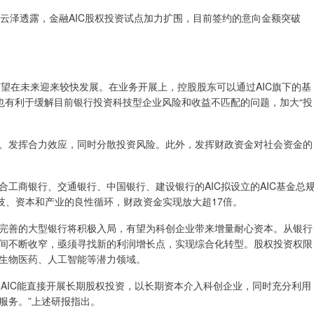
云泽透露，金融AIC股权投资试点加力扩围，目前签约的意向金额突破
有望在未来迎来较快发展。在业务开展上，控股股东可以通过AIC旗下的基
也有利于缓解目前银行投资科技型企业风险和收益不匹配的问题，加大“投
、发挥合力效应，同时分散投资风险。此外，发挥财政资金对社会资金的
工商银行、交通银行、中国银行、建设银行的AIC拟设立的AIC基金总
技、资本和产业的良性循环，财政资金实现放大超17倍。
完善的大型银行将积极入局，有望为科创企业带来增量耐心资本。从银行
间不断收窄，亟须寻找新的利润增长点，实现综合化转型。股权投资权限
生物医药、人工智能等潜力领域。
，AIC能直接开展长期股权投资，以长期资本介入科创企业，同时充分利用
服务。”上述研报指出。