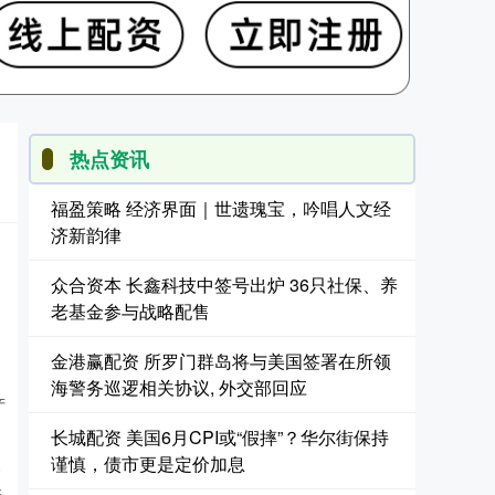
热点资讯
福盈策略 经济界面｜世遗瑰宝，吟唱人文经
济新韵律
）
众合资本 长鑫科技中签号出炉 36只社保、养
老基金参与战略配售
金港赢配资 所罗门群岛将与美国签署在所领
海警务巡逻相关协议, 外交部回应
产
长城配资 美国6月CPI或“假摔”？华尔街保持
谨慎，债市更是定价加息
合
资