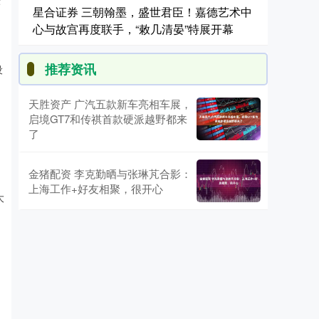
星合证券 三朝翰墨，盛世君臣！嘉德艺术中
心与故宫再度联手，“敕几清晏”特展开幕
推荐资讯
设
天胜资产 广汽五款新车亮相车展，
启境GT7和传祺首款硬派越野都来
了
金猪配资 李克勤晒与张琳芃合影：
上海工作+好友相聚，很开心
大