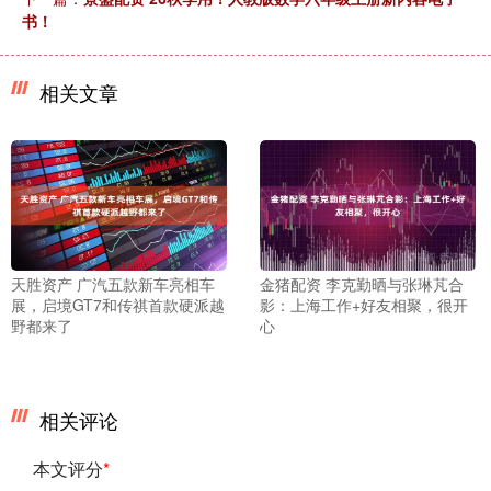
书！
相关文章
天胜资产 广汽五款新车亮相车
金猪配资 李克勤晒与张琳芃合
展，启境GT7和传祺首款硬派越
影：上海工作+好友相聚，很开
野都来了
心
相关评论
本文评分
*