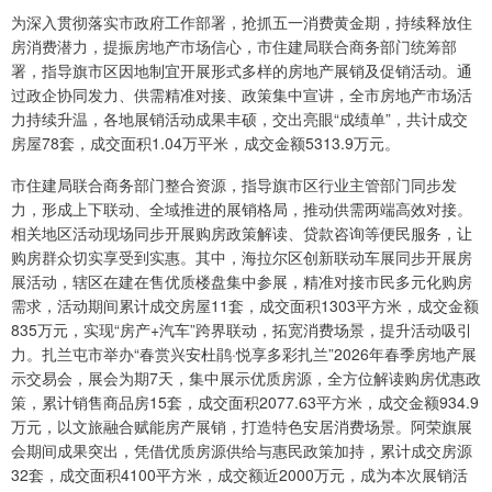
为深入贯彻落实市政府工作部署，抢抓五一消费黄金期，持续释放住
房消费潜力，提振房地产市场信心，市住建局联合商务部门统筹部
署，指导旗市区因地制宜开展形式多样的房地产展销及促销活动。通
过政企协同发力、供需精准对接、政策集中宣讲，全市房地产市场活
力持续升温，各地展销活动成果丰硕，交出亮眼“成绩单”，共计成交
房屋78套，成交面积1.04万平米，成交金额5313.9万元。
市住建局联合商务部门整合资源，指导旗市区行业主管部门同步发
力，形成上下联动、全域推进的展销格局，推动供需两端高效对接。
相关地区活动现场同步开展购房政策解读、贷款咨询等便民服务，让
购房群众切实享受到实惠。其中，海拉尔区创新联动车展同步开展房
展活动，辖区在建在售优质楼盘集中参展，精准对接市民多元化购房
需求，活动期间累计成交房屋11套，成交面积1303平方米，成交金额
835万元，实现“房产+汽车”跨界联动，拓宽消费场景，提升活动吸引
力。扎兰屯市举办“春赏兴安杜鹃·悦享多彩扎兰”2026年春季房地产展
示交易会，展会为期7天，集中展示优质房源，全方位解读购房优惠政
策，累计销售商品房15套，成交面积2077.63平方米，成交金额934.9
万元，以文旅融合赋能房产展销，打造特色安居消费场景。阿荣旗展
会期间成果突出，凭借优质房源供给与惠民政策加持，累计成交房源
32套，成交面积4100平方米，成交额近2000万元，成为本次展销活