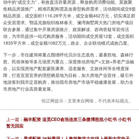
动中的“成交主力”，有效盘活存量房源，释放购房消费动能。莫旗聚
焦精品房源推广，精准匹配刚需及改善型购房需求，活动期间成交8套
精品房源，成交面积1116.28平方米，成交金额462万元，切实满足群
众安居需求。鄂温克旗组织格林春天、澜湾御墅两大热门房地产项目
联合参展，通过集中开展房源推介、政策解读、咨询答疑等宣传活
动，为市民提供一站式购房服务，活动期间成交房屋12套，成交面积
1835平方米，成交金额1082万元，政企、企企联动模式成效凸显。
下一步，市住建局将重点围绕呼伦贝尔生态底色，避暑胜地、森林疗
愈、民俗体验等多元场景为重点，深度推动房地产+文旅+养老产业融
合，以实现房地产配套蒙医康养、适老服务、文旅休闲等全维度保
障，打造宜居宜养的理想栖居地为目标，加大房地产业宣传，吸引外
地游客到我市定居购房，推动我市房地产市场平稳健康发展，助力全
市房地产行业高质量发展。
恒正网提示：文章来自网络，不代表本站观点。
上一篇：
融丰配资 追觅CEO俞浩连发三条微博怒批小红书 小红书
暂无回应
下一篇：
景盛配资 26秋季用！人教版数学六年级上册新内容电子