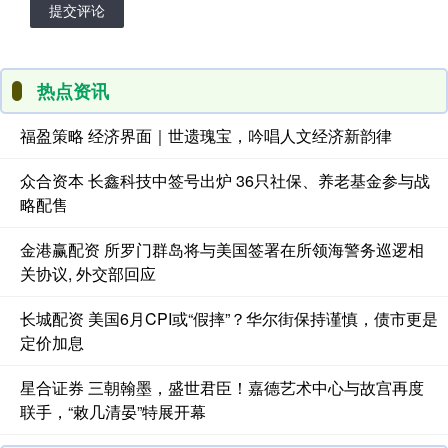
提交评论
热点资讯
福盈策略 经济界面｜世遗瑰宝，吟唱人文经济新韵律
众合资本 长鑫科技中签号出炉 36只社保、养老基金参与战
略配售
金港赢配资 所罗门群岛将与美国签署在所领海警务巡逻相
关协议, 外交部回应
长城配资 美国6月CPI或“假摔”？华尔街保持谨慎，债市更是
定价加息
星合证券 三朝翰墨，盛世君臣！嘉德艺术中心与故宫再度
联手，“敕几清晏”特展开幕