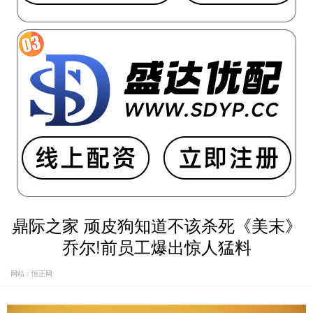
鼎际之家 顽皮狗知道不该杀死《美末》
乔尔!前员工爆出惊人猛料
网站：恒正网