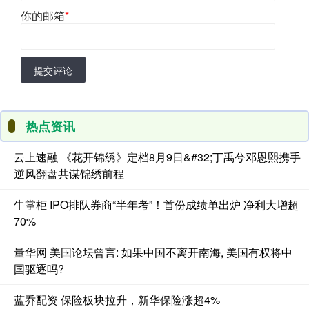
你的邮箱
*
提交评论
热点资讯
云上速融 《花开锦绣》定档8月9日&#32;丁禹兮邓恩熙携手
逆风翻盘共谋锦绣前程
牛掌柜 IPO排队券商“半年考”！首份成绩单出炉 净利大增超
70%
量华网 美国论坛曾言: 如果中国不离开南海, 美国有权将中
国驱逐吗?
蓝乔配资 保险板块拉升，新华保险涨超4%