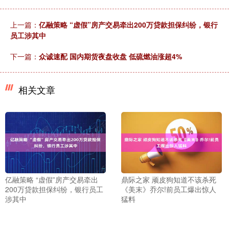
上一篇：
亿融策略 “虚假”房产交易牵出200万贷款担保纠纷，银行
员工涉其中
下一篇：
众诚速配 国内期货夜盘收盘 低硫燃油涨超4%
相关文章
亿融策略 “虚假”房产交易牵出
鼎际之家 顽皮狗知道不该杀死
200万贷款担保纠纷，银行员工
《美末》乔尔!前员工爆出惊人
涉其中
猛料