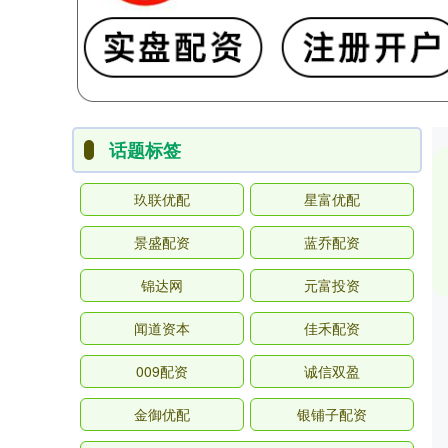
话题标签
玖联优配
星富优配
景盛配资
蓝乔配资
锦达网
元富投资
闻道资本
佳禾配资
009配资
诚信双盈
金御优配
银铺子配资