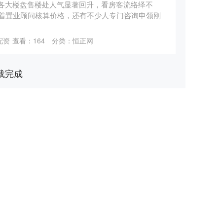
 各大楼盘售楼处人气显著回升，看房客流络绎不
着置业顾问核算价格，还有不少人专门咨询申领刚
配资
查看：
164
分类：
恒正网
载完成