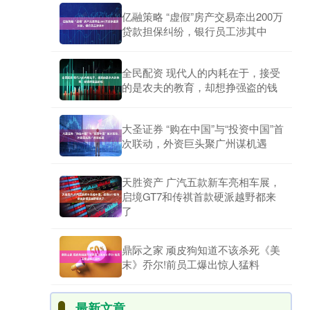
亿融策略 “虚假”房产交易牵出200万
贷款担保纠纷，银行员工涉其中
全民配资 现代人的内耗在于，接受
的是农夫的教育，却想挣强盗的钱
大圣证券 “购在中国”与“投资中国”首
次联动，外资巨头聚广州谋机遇
天胜资产 广汽五款新车亮相车展，
启境GT7和传祺首款硬派越野都来
了
鼎际之家 顽皮狗知道不该杀死《美
末》乔尔!前员工爆出惊人猛料
最新文章