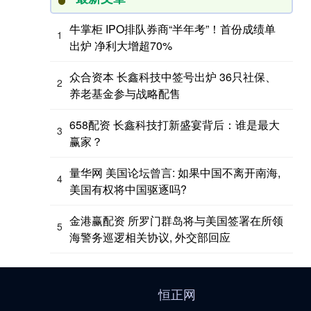
牛掌柜 IPO排队券商“半年考”！首份成绩单
1
出炉 净利大增超70%
众合资本 长鑫科技中签号出炉 36只社保、
2
养老基金参与战略配售
658配资 长鑫科技打新盛宴背后：谁是最大
3
赢家？
量华网 美国论坛曾言: 如果中国不离开南海,
4
美国有权将中国驱逐吗?
金港赢配资 所罗门群岛将与美国签署在所领
5
海警务巡逻相关协议, 外交部回应
恒正网