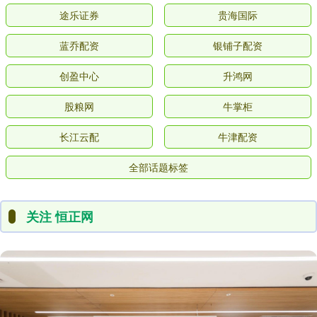
途乐证券
贵海国际
蓝乔配资
银铺子配资
创盈中心
升鸿网
股粮网
牛掌柜
长江云配
牛津配资
全部话题标签
关注 恒正网