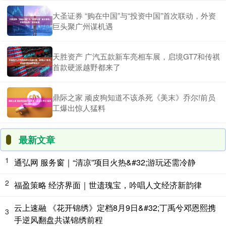
大圣证券 “购在中国”与“投资中国”首次联动，外资
巨头聚广州谋机遇
天胜资产 广汽五款新车亮相车展，启境GT7和传祺
首款硬派越野都来了
鼎际之家 顽皮狗知道不该杀死《美末》乔尔!前员
工爆出惊人猛料
最新文章
1
通弘网 服务窗｜“清凉”项目火热&#32;游玩还需冷静
2
福盈策略 经济界面｜世遗瑰宝，吟唱人文经济新韵律
云上速融 《花开锦绣》定档8月9日&#32;丁禹兮邓恩熙携
3
手逆风翻盘共谋锦绣前程