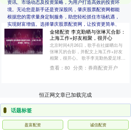
资讯、市场动态及投资策略，为用户打造高效的投资环
境。无论您是新手还是资深股民，肇庆股票配资网都能
根据您的需求量身定制服务，助您轻松抓住市场机遇，
实现财富增值。选择肇庆股票配资网，让投资更简单、
更高效！
金猪配资 李克勤晒与张琳芃合影：
上海工作+好友相聚，很开心
北京时间4月26日，歌手在社媒晒出与
张琳芃的合影，并配文上海工作+好友
相聚，很开心。 歌手李克勤热爱足球、
关注中超，十分欣赏球员，二人由此结
查看：
80
分类：
券商配资开户
下深厚友谊。2019....
恒正网文章已加载完成
话题标签
盈富配资
诚信配资