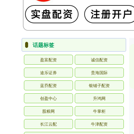
话题标签
盈富配资
诚信配资
途乐证券
贵海国际
蓝乔配资
银铺子配资
创盈中心
升鸿网
股粮网
牛掌柜
长江云配
牛津配资