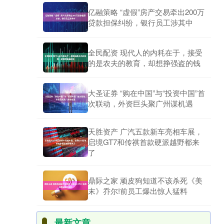
亿融策略 “虚假”房产交易牵出200万
贷款担保纠纷，银行员工涉其中
全民配资 现代人的内耗在于，接受
的是农夫的教育，却想挣强盗的钱
大圣证券 “购在中国”与“投资中国”首
次联动，外资巨头聚广州谋机遇
天胜资产 广汽五款新车亮相车展，
启境GT7和传祺首款硬派越野都来
了
鼎际之家 顽皮狗知道不该杀死《美
末》乔尔!前员工爆出惊人猛料
最新文章