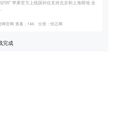
02'05'' 苹果官方上线国补仅支持北京和上海两地 业
.
资网官网
查看：
146
分类：
恒正网
载完成