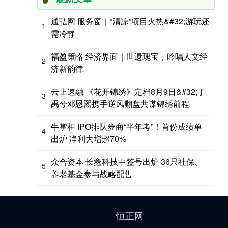
通弘网 服务窗｜“清凉”项目火热&#32;游玩还
1
需冷静
福盈策略 经济界面｜世遗瑰宝，吟唱人文经
2
济新韵律
云上速融 《花开锦绣》定档8月9日&#32;丁
3
禹兮邓恩熙携手逆风翻盘共谋锦绣前程
牛掌柜 IPO排队券商“半年考”！首份成绩单
4
出炉 净利大增超70%
众合资本 长鑫科技中签号出炉 36只社保、
5
养老基金参与战略配售
恒正网