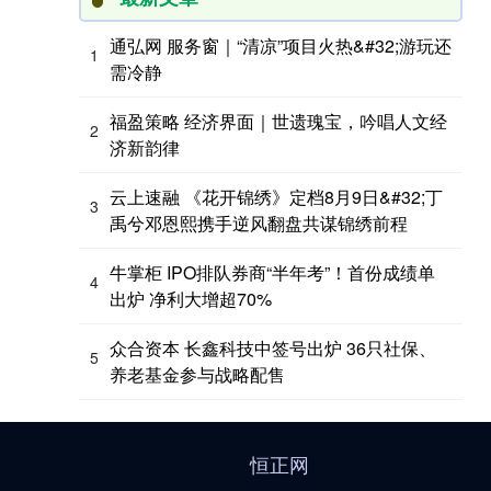
通弘网 服务窗｜“清凉”项目火热&#32;游玩还
1
需冷静
福盈策略 经济界面｜世遗瑰宝，吟唱人文经
2
济新韵律
云上速融 《花开锦绣》定档8月9日&#32;丁
3
禹兮邓恩熙携手逆风翻盘共谋锦绣前程
牛掌柜 IPO排队券商“半年考”！首份成绩单
4
出炉 净利大增超70%
众合资本 长鑫科技中签号出炉 36只社保、
5
养老基金参与战略配售
恒正网