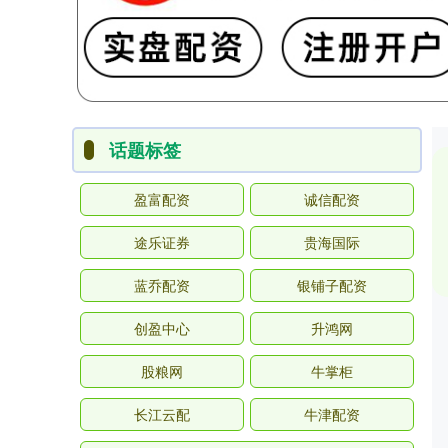
话题标签
盈富配资
诚信配资
途乐证券
贵海国际
蓝乔配资
银铺子配资
创盈中心
升鸿网
股粮网
牛掌柜
长江云配
牛津配资