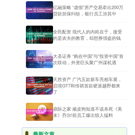
亿融策略 “虚假”房产交易牵出200万
贷款担保纠纷，银行员工涉其中
全民配资 现代人的内耗在于，接受
的是农夫的教育，却想挣强盗的钱
大圣证券 “购在中国”与“投资中国”首
次联动，外资巨头聚广州谋机遇
天胜资产 广汽五款新车亮相车展，
启境GT7和传祺首款硬派越野都来
了
鼎际之家 顽皮狗知道不该杀死《美
末》乔尔!前员工爆出惊人猛料
最新文章